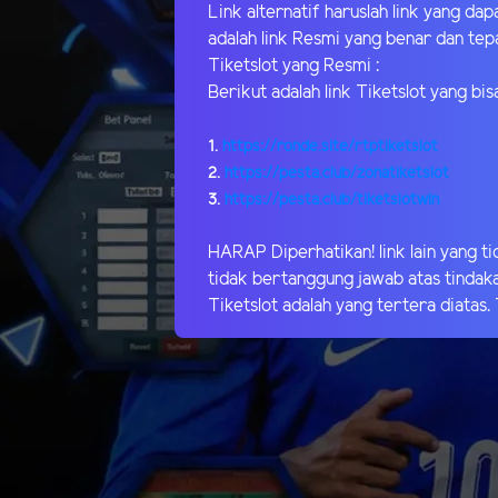
Link alternatif haruslah link yang dap
adalah link Resmi yang benar dan tepat
Tiketslot yang Resmi :
Berikut adalah link Tiketslot yang bis
1.
https://ronde.site/rtptiketslot
2.
https://pesta.club/zonatiketslot
3.
https://pesta.club/tiketslotwin
HARAP Diperhatikan! link lain yang t
tidak bertanggung jawab atas tindaka
Tiketslot adalah yang tertera diatas.